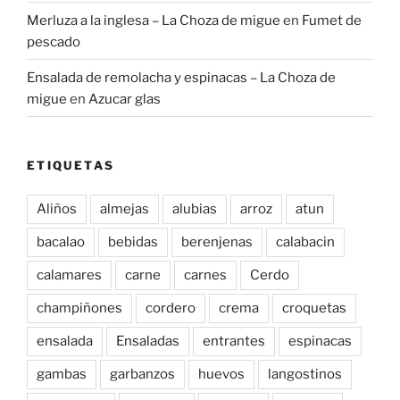
Merluza a la inglesa – La Choza de migue
en
Fumet de
pescado
Ensalada de remolacha y espinacas – La Choza de
migue
en
Azucar glas
ETIQUETAS
Aliños
almejas
alubias
arroz
atun
bacalao
bebidas
berenjenas
calabacin
calamares
carne
carnes
Cerdo
champiñones
cordero
crema
croquetas
ensalada
Ensaladas
entrantes
espinacas
gambas
garbanzos
huevos
langostinos