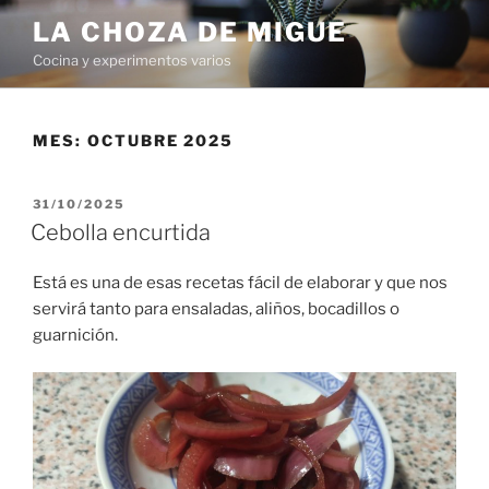
Saltar
LA CHOZA DE MIGUE
al
Cocina y experimentos varios
contenido
MES:
OCTUBRE 2025
PUBLICADO
31/10/2025
EL
Cebolla encurtida
Está es una de esas recetas fácil de elaborar y que nos
servirá tanto para ensaladas, aliños, bocadillos o
guarnición.