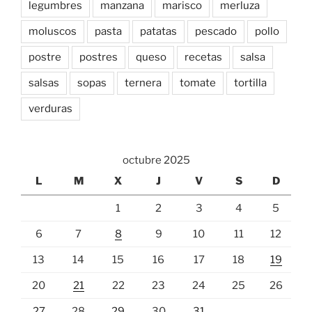
legumbres
manzana
marisco
merluza
moluscos
pasta
patatas
pescado
pollo
postre
postres
queso
recetas
salsa
salsas
sopas
ternera
tomate
tortilla
verduras
octubre 2025
L
M
X
J
V
S
D
1
2
3
4
5
6
7
8
9
10
11
12
13
14
15
16
17
18
19
20
21
22
23
24
25
26
27
28
29
30
31