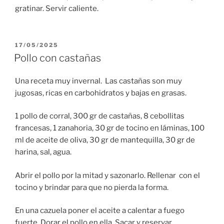
gratinar. Servir caliente.
PUBLICADO
17/05/2025
EL
Pollo con castañas
Una receta muy invernal. Las castañas son muy
jugosas, ricas en carbohidratos y bajas en grasas.
1 pollo de corral, 300 gr de castañas, 8 cebollitas
francesas, 1 zanahoria, 30 gr de tocino en láminas, 100
ml de aceite de oliva, 30 gr de mantequilla, 30 gr de
harina, sal, agua.
Abrir el pollo por la mitad y sazonarlo. Rellenar con el
tocino y brindar para que no pierda la forma.
En una cazuela poner el aceite a calentar a fuego
fuerte. Dorar el pollo en ella. Sacar y reservar.