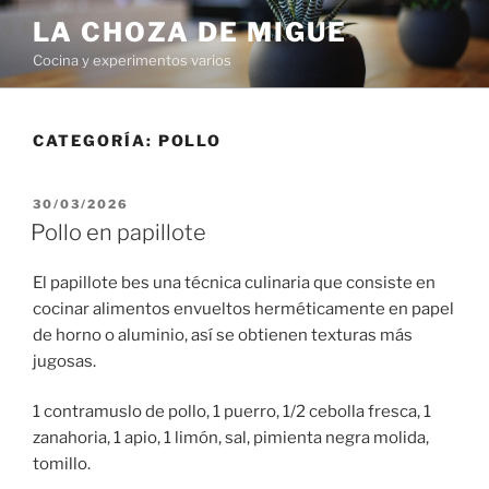
Saltar
LA CHOZA DE MIGUE
al
Cocina y experimentos varios
contenido
CATEGORÍA:
POLLO
PUBLICADO
30/03/2026
EL
Pollo en papillote
El papillote bes una técnica culinaria que consiste en
cocinar alimentos envueltos herméticamente en papel
de horno o aluminio, así se obtienen texturas más
jugosas.
1 contramuslo de pollo, 1 puerro, 1/2 cebolla fresca, 1
zanahoria, 1 apio, 1 limón, sal, pimienta negra molida,
tomillo.