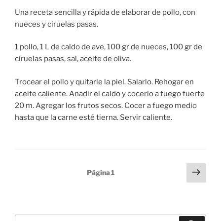
Una receta sencilla y rápida de elaborar de pollo, con
nueces y ciruelas pasas.
1 pollo, 1 L de caldo de ave, 100 gr de nueces, 100 gr de
ciruelas pasas, sal, aceite de oliva.
Trocear el pollo y quitarle la piel. Salarlo. Rehogar en
aceite caliente. Añadir el caldo y cocerlo a fuego fuerte
20 m. Agregar los frutos secos. Cocer a fuego medio
hasta que la carne esté tierna. Servir caliente.
Paginación
Sigu
Página
1
pági
de
entradas
Buscar