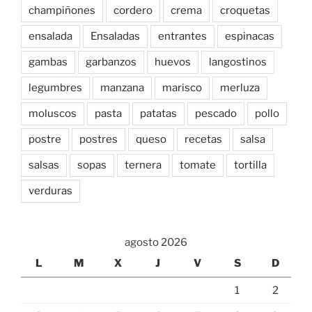
champiñones
cordero
crema
croquetas
ensalada
Ensaladas
entrantes
espinacas
gambas
garbanzos
huevos
langostinos
legumbres
manzana
marisco
merluza
moluscos
pasta
patatas
pescado
pollo
postre
postres
queso
recetas
salsa
salsas
sopas
ternera
tomate
tortilla
verduras
agosto 2026
L
M
X
J
V
S
D
1
2