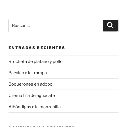
pági
de
entradas
Buscar
Buscar
por:
ENTRADAS RECIENTES
Brocheta de plátano y pollo
Bacalao a la trampa
Boquerones en adobo
Crema fría de aguacate
Albóndigas a la manzanilla