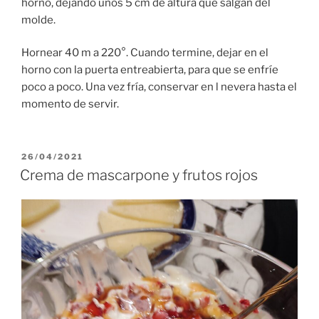
horno, dejando unos 5 cm de altura que salgan del
molde.
Hornear 40 m a 220°. Cuando termine, dejar en el
horno con la puerta entreabierta, para que se enfríe
poco a poco. Una vez fría, conservar en l nevera hasta el
momento de servir.
PUBLICADO
26/04/2021
EL
Crema de mascarpone y frutos rojos