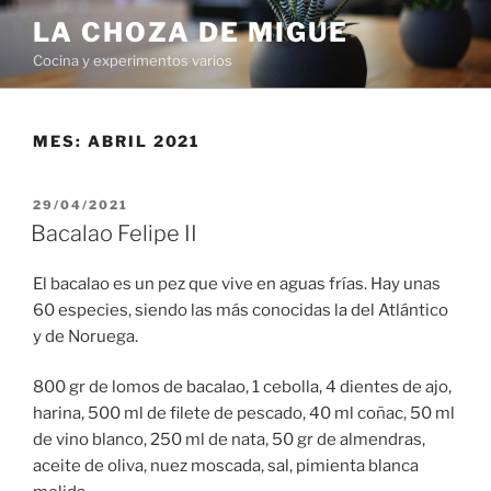
Saltar
LA CHOZA DE MIGUE
al
Cocina y experimentos varios
contenido
MES:
ABRIL 2021
PUBLICADO
29/04/2021
EL
Bacalao Felipe II
El bacalao es un pez que vive en aguas frías. Hay unas
60 especies, siendo las más conocidas la del Atlántico
y de Noruega.
800 gr de lomos de bacalao, 1 cebolla, 4 dientes de ajo,
harina, 500 ml de filete de pescado, 40 ml coñac, 50 ml
de vino blanco, 250 ml de nata, 50 gr de almendras,
aceite de oliva, nuez moscada, sal, pimienta blanca