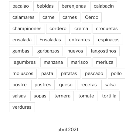
bacalao
bebidas
berenjenas
calabacin
calamares
carne
carnes
Cerdo
champiñones
cordero
crema
croquetas
ensalada
Ensaladas
entrantes
espinacas
gambas
garbanzos
huevos
langostinos
legumbres
manzana
marisco
merluza
moluscos
pasta
patatas
pescado
pollo
postre
postres
queso
recetas
salsa
salsas
sopas
ternera
tomate
tortilla
verduras
abril 2021