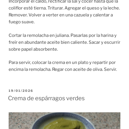
Incorporar el caldo, rectificar la sal y cocer hasta que la
coliflor esté tierna. Triturar. Agregar el queso y la leche.
Remover. Volver a verter en una cazuela y calentar a
fuego suave.
Cortar la remolacha en juliana. Pasarlas por la harina y
freír en abundante aceite bien caliente. Sacar y escurrir
sobre papel absorbente.
Para servir, colocar la crema en un plato y repartir por
encima la remolacha. Regar con aceite de oliva. Servir.
PUBLICADO
19/01/2026
EL
Crema de espárragos verdes