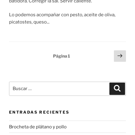
batidora. Corregir la sal. Servir caliente.
Lo podemos acompañar con pesto, aceite de oliva,
picatostes, queso...
Paginación
Sigu
Página
1
pági
de
entradas
Buscar
Buscar
por:
ENTRADAS RECIENTES
Brocheta de plátano y pollo