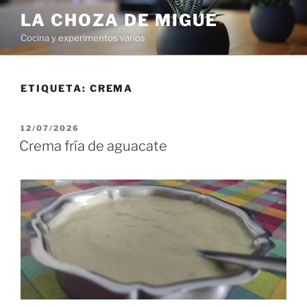
Saltar
LA CHOZA DE MIGUE
al
Cocina y experimentos varios
contenido
ETIQUETA:
CREMA
PUBLICADO
12/07/2026
EL
Crema fría de aguacate