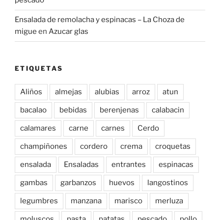
pescado
Ensalada de remolacha y espinacas – La Choza de
migue
en
Azucar glas
ETIQUETAS
Aliños
almejas
alubias
arroz
atun
bacalao
bebidas
berenjenas
calabacin
calamares
carne
carnes
Cerdo
champiñones
cordero
crema
croquetas
ensalada
Ensaladas
entrantes
espinacas
gambas
garbanzos
huevos
langostinos
legumbres
manzana
marisco
merluza
moluscos
pasta
patatas
pescado
pollo