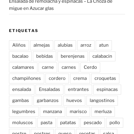
Ensalada de remolacha y espinacas – La Choza de
migue
en
Azucar glas
ETIQUETAS
Aliños
almejas
alubias
arroz
atun
bacalao
bebidas
berenjenas
calabacin
calamares
carne
carnes
Cerdo
champiñones
cordero
crema
croquetas
ensalada
Ensaladas
entrantes
espinacas
gambas
garbanzos
huevos
langostinos
legumbres
manzana
marisco
merluza
moluscos
pasta
patatas
pescado
pollo
postre
postres
queso
recetas
salsa