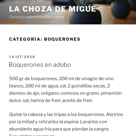
Saltar
LA CHOZA DE MIGUE
al
Cocina y experimentos varios
contenido
CATEGORÍA:
BOQUERONES
PUBLICADO
14/07/2026
EL
Boquerones en adobo
500 gr de boquerones, 200 ml de vinagre de vino
blanco, 200 ml de agua, sal, 2 guindillas secas, 2
dientes de ajo, orégano, cominos en grano, pimentón
dulce, sal, harina de freir, aceite de freir.
Quitar la cabeza y las tripas a los boquerones. Abrirlos
por la mitad y retirarles la espina. Lavarlos con
abundante agua fría para que pierdan la sangre.