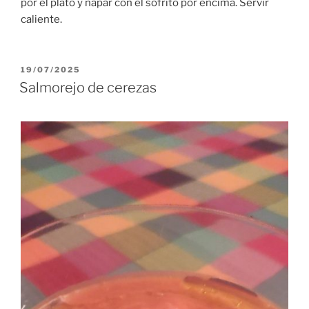
por el plato y napar con el sofrito por encima. Servir
caliente.
PUBLICADO
19/07/2025
EL
Salmorejo de cerezas