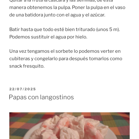
Quitar a la fruta la cáscara y las semillas, de esta
manera obtenemos la pulpa. Poner la pulpa en el vaso
de una batidora junto con el agua y el azúcar.
Batir hasta que todo esté bien triturado (unos 5 m).
Podemos sustituir el agua por hielo.
Una vez tengamos el sorbete lo podemos verter en
cubiteras y congelarlo para después tomarlos como
snack fresquito.
PUBLICADO
22/07/2025
EL
Papas con langostinos