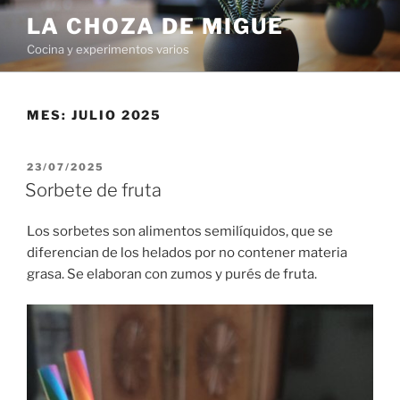
Saltar
LA CHOZA DE MIGUE
al
Cocina y experimentos varios
contenido
MES:
JULIO 2025
PUBLICADO
23/07/2025
EL
Sorbete de fruta
Los sorbetes son alimentos semilíquidos, que se
diferencian de los helados por no contener materia
grasa. Se elaboran con zumos y purés de fruta.