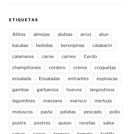
ETIQUETAS
Aliños
almejas
alubias
arroz
atun
bacalao
bebidas
berenjenas
calabacin
calamares
carne
carnes
Cerdo
champiñones
cordero
crema
croquetas
ensalada
Ensaladas
entrantes
espinacas
gambas
garbanzos
huevos
langostinos
legumbres
manzana
marisco
merluza
moluscos
pasta
patatas
pescado
pollo
postre
postres
queso
recetas
salsa
salsas
sopas
ternera
tomate
tortilla