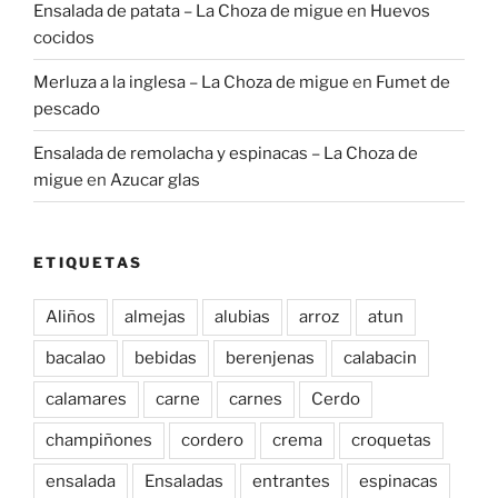
Ensalada de patata – La Choza de migue
en
Huevos
cocidos
Merluza a la inglesa – La Choza de migue
en
Fumet de
pescado
Ensalada de remolacha y espinacas – La Choza de
migue
en
Azucar glas
ETIQUETAS
Aliños
almejas
alubias
arroz
atun
bacalao
bebidas
berenjenas
calabacin
calamares
carne
carnes
Cerdo
champiñones
cordero
crema
croquetas
ensalada
Ensaladas
entrantes
espinacas