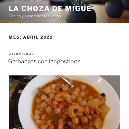
Saltar
LA CHOZA DE MIGUE
al
Cocina y experimentos varios
contenido
MES:
ABRIL 2022
PUBLICADO
24/04/2022
EL
Garbanzos con langostinos