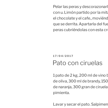
Pelar las peras y descorazonar
con u. Limón partido por la mi
el chocolate y el cafe., movié
que se derrita. Apartarla del fu
peras cubriéndolas con esta c
PUBLICADO
17/04/2017
EL
Pato con ciruelas
1 pato de 2 kg, 200 ml de vino 
de oliva, 300 ml de brandy, 15
de naranja, 300 gran de ciruela
pimienta.
Lavar y secar el pato. Salpimen