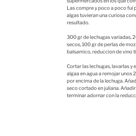
supermercados en los que com
Las compre y poco a poco fui p
algas tuvieran una curiosa conv
resultado.
300 gr de lechugas variadas, 2
secos, 100 gr de perlas de mozar
balsamico, reduccion de vino ti
Cortar las lechugas, lavarlas y 
algaa en agua a remojar unos 20 
por encima de la lechuga. Añad
seco cortado en juliana. Añadir e
terminar adornar con la reduccio