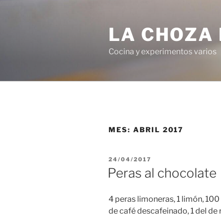
Saltar
al
LA CHOZA 
contenido
Cocina y experimentos varios
MES:
ABRIL 2017
PUBLICADO
24/04/2017
EL
Peras al chocolate
4 peras limoneras, 1 limón, 100
de café descafeinado, 1 del de 