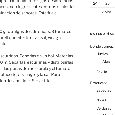
pro habitualmente algas desidratadas.
24
25
ensando ingredientes con los cuales las
« Mar
inacion de sabores. Este fue el
0 gr de algas desidratadas, 8 tomates
CATEGORÍAS
ella, aceite de oliva, sal, vinagre
nto.
Donde comer...
Huelva
escurrirlas. Ponerlas en un bol. Meter las
Alajar
m. Sacarlas, escurrirlas y distribuirlas
ir las perlas de mozzarela y el tomate
Sevilla
l aceite, el vinagre y la sal. Para
n de vino tinto. Servir fria.
Productos
Especias
Frutas
Verduras