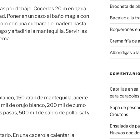
Brocheta de plá
las por debajo. Cocerlas 20 m en agua
tad. Poner en un cazo al baño magia con
Bacalao a la t
ndolo con una cuchara de madera hasta
Boquerones en
ego y añadirle la mantequilla. Servir las
rema.
Crema fría de 
Albóndigas a la
COMENTARIO
Cabrillas en sa
para caracoles
blanco, 150 gran de mantequilla, aceite
0 mil de orujo blanco, 200 mil de zumo
Sopa de pesca
s pasas, 500 mil de caldo de pollo, sal y
Croutons
Ensalada de pa
Huevos cocido
tarlo. En una cacerola calentar la