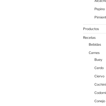
Alcach
Pepino
Pimien
Productos
Recetas
Bebidas
Carnes
Buey
Cerdo
Ciervo
Cochini
Codorn
Conejo