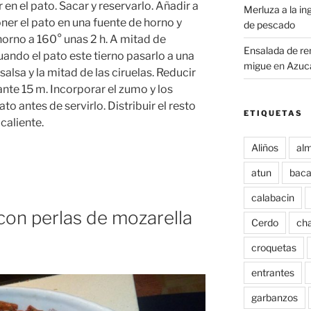
 en el pato. Sacar y reservarlo. Añadir a
Merluza a la i
Poner el pato en una fuente de horno y
de pescado
horno a 160° unas 2 h. A mitad de
Ensalada de re
uando el pato este tierno pasarlo a una
migue
en
Azuca
salsa y la mitad de las ciruelas. Reducir
nte 15 m. Incorporar el zumo y los
pato antes de servirlo. Distribuir el resto
ETIQUETAS
 caliente.
Aliños
alm
atun
baca
calabacin
con perlas de mozarella
Cerdo
ch
croquetas
entrantes
garbanzos