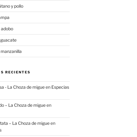
tano y pollo
rampa
 adobo
aguacate
 manzanilla
S RECIENTES
lsa - La Choza de migue
en
Especias
do – La Choza de migue
en
tata – La Choza de migue
en
s