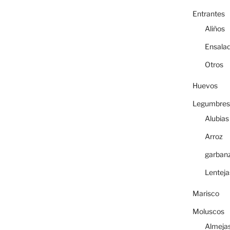
Entrantes
Aliños
Ensala
Otros
Huevos
Legumbres
Alubias
Arroz
garban
Lenteja
Marisco
Moluscos
Almeja