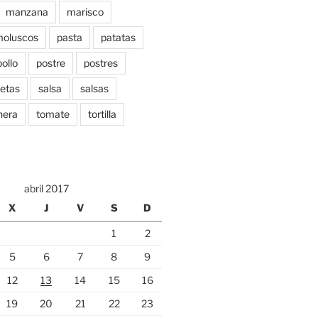
manzana
marisco
oluscos
pasta
patatas
pollo
postre
postres
etas
salsa
salsas
nera
tomate
tortilla
abril 2017
X
J
V
S
D
1
2
5
6
7
8
9
12
13
14
15
16
19
20
21
22
23