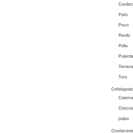
Corder
Pato
Pavo
Perdiz
Pollo
Pulard
Terner
Toro
Cefalopod
Calama
Chocos
pulpo
Crustaceo