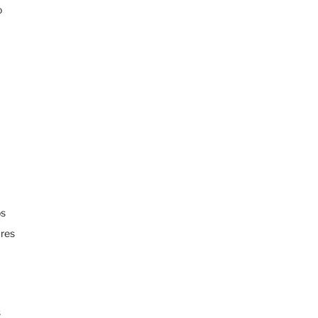
o
a
a
os
res
s