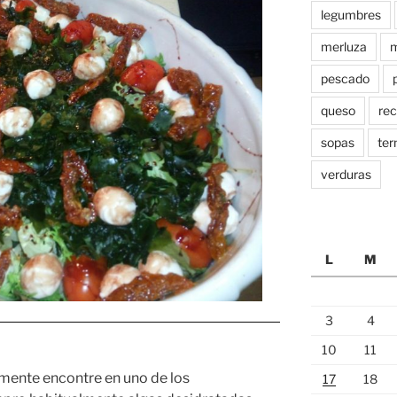
legumbres
merluza
m
pescado
queso
rec
sopas
ter
verduras
L
M
3
4
10
11
amente encontre en uno de los
17
18