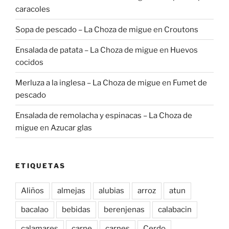
caracoles
Sopa de pescado – La Choza de migue
en
Croutons
Ensalada de patata – La Choza de migue
en
Huevos
cocidos
Merluza a la inglesa – La Choza de migue
en
Fumet de
pescado
Ensalada de remolacha y espinacas – La Choza de
migue
en
Azucar glas
ETIQUETAS
Aliños
almejas
alubias
arroz
atun
bacalao
bebidas
berenjenas
calabacin
calamares
carne
carnes
Cerdo