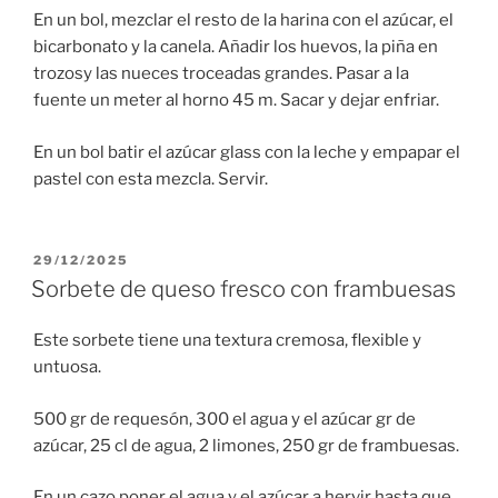
En un bol, mezclar el resto de la harina con el azúcar, el
bicarbonato y la canela. Añadir los huevos, la piña en
trozosy las nueces troceadas grandes. Pasar a la
fuente un meter al horno 45 m. Sacar y dejar enfriar.
En un bol batir el azúcar glass con la leche y empapar el
pastel con esta mezcla. Servir.
PUBLICADO
29/12/2025
EL
Sorbete de queso fresco con frambuesas
Este sorbete tiene una textura cremosa, flexible y
untuosa.
500 gr de requesón, 300 el agua y el azúcar gr de
azúcar, 25 cl de agua, 2 limones, 250 gr de frambuesas.
En un cazo poner el agua y el azúcar a hervir hasta que