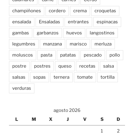
champiñones
cordero
crema
croquetas
ensalada
Ensaladas
entrantes
espinacas
gambas
garbanzos
huevos
langostinos
legumbres
manzana
marisco
merluza
moluscos
pasta
patatas
pescado
pollo
postre
postres
queso
recetas
salsa
salsas
sopas
ternera
tomate
tortilla
verduras
agosto 2026
L
M
X
J
V
S
D
1
2