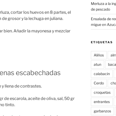
Merluza a la i
de pescado
luza, cortar los huevos en 8 partes, el
de grosor y la lechuga en juliana.
Ensalada de re
migue
en
Azuca
r bien. Añadir la mayonesa y mezclar
ETIQUETAS
Aliños
alm
atun
baca
jenas escabechadas
calabacin
Cerdo
ch
 y llena de contrastes.
croquetas
 de escarola, aceite de oliva, sal, 50 gr
entrantes
no tinto.
garbanzos