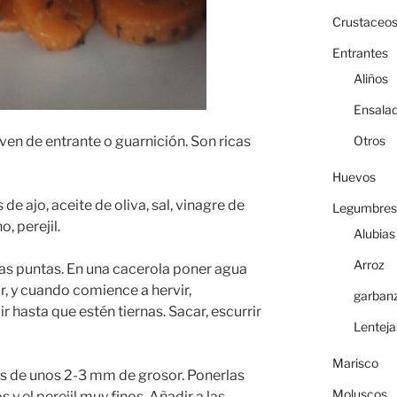
Crustaceo
Entrantes
Aliños
Ensala
ven de entrante o guarnición. Son ricas
Otros
Huevos
de ajo, aceite de oliva, sal, vinagre de
Legumbres
o, perejil.
Alubias
Arroz
 las puntas. En una cacerola poner agua
ar, y cuando comience a hervir,
garban
r hasta que estén tiernas. Sacar, escurrir
Lenteja
Marisco
as de unos 2-3 mm de grosor. Ponerlas
Moluscos
s y el perejil muy finos. Añadir a las