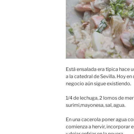
Está ensalada era típica hace 
a la catedral de Sevilla. Hoy en 
negocio aún sigue existiendo.
1/4 de lechuga, 2 lomos de mer
surimi,mayonesa, sal, agua.
En una cacerola poner agua con
comienza a hervir, incorporar e
y dejar enfriar en la nevera.