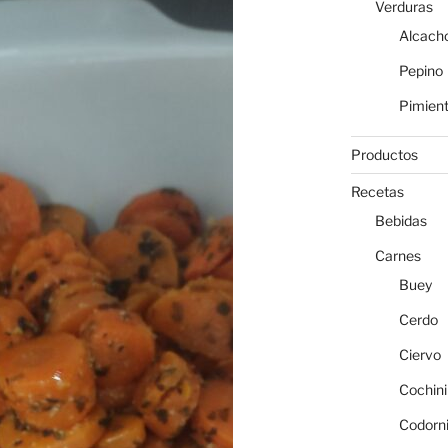
Verduras
Alcach
Pepino
Pimien
Productos
Recetas
Bebidas
Carnes
Buey
Cerdo
Ciervo
Cochini
Codorn