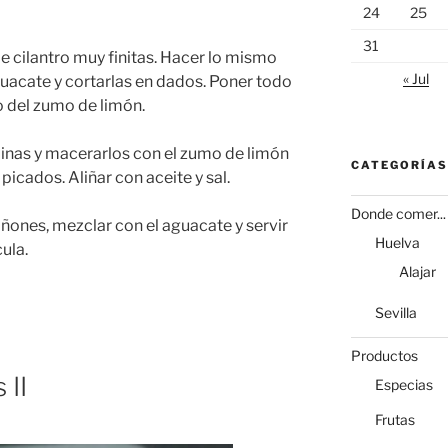
24
25
31
de cilantro muy finitas. Hacer lo mismo
« Jul
aguacate y cortarlas en dados. Poner todo
o del zumo de limón.
inas y macerarlos con el zumo de limón
CATEGORÍAS
y picados. Aliñar con aceite y sal.
Donde comer...
ones, mezclar con el aguacate y servir
Huelva
ula.
Alajar
Sevilla
Productos
 II
Especias
Frutas