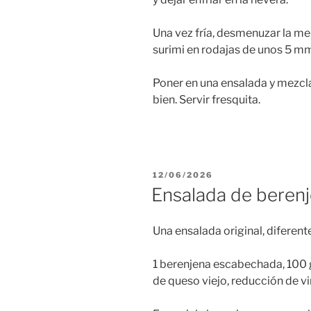
Una vez fría, desmenuzar la mer
surimi en rodajas de unos 5 mm 
Poner en una ensalada y mezcla
bien. Servir fresquita.
PUBLICADO
12/06/2026
EL
Ensalada de beren
Una ensalada original, diferente
1 berenjena escabechada, 100 gr
de queso viejo, reducción de vi