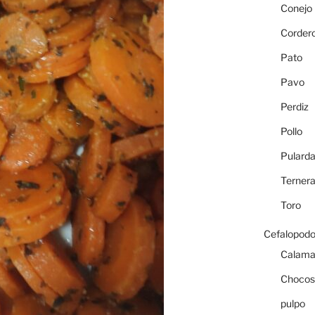
Conejo
Corder
Pato
Pavo
Perdiz
Pollo
Pulard
Terner
Toro
Cefalopod
Calama
Chocos
pulpo