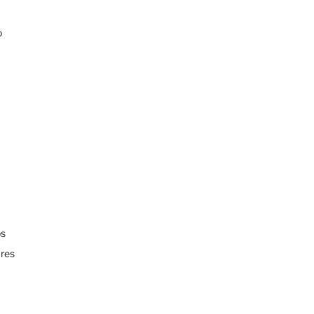
o
a
a
os
res