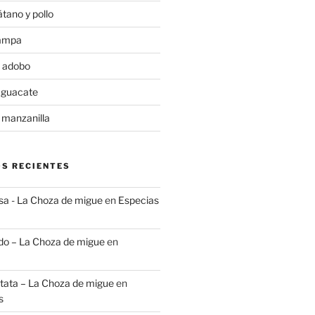
tano y pollo
rampa
 adobo
aguacate
 manzanilla
S RECIENTES
lsa - La Choza de migue
en
Especias
do – La Choza de migue
en
tata – La Choza de migue
en
s