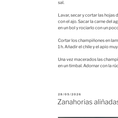
sal.
Lavar, secar y cortar las hojas 
con el ajo. Sacar la carne del 
en un bol y rociarlo con un poc
Cortar los champiñones en lam
1 h. Añadir el chile y el apio mu
Una vez macerados las champiñ
en un timbal. Adornar con la rúc
PUBLICADO
28/05/2026
EL
Zanahorias aliñadas