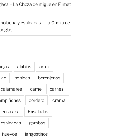
nglesa – La Choza de migue
en
Fumet
molacha y espinacas – La Choza de
r glas
ejas
alubias
arroz
lao
bebidas
berenjenas
calamares
carne
carnes
ampiñones
cordero
crema
ensalada
Ensaladas
espinacas
gambas
huevos
langostinos