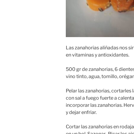
Las zanahorias aliñadas nos sir
en vitaminas y antioxidantes.
500 gr de zanahorias, 6 dientes 
vino tinto, agua, tomillo, orégan
Pelar las zanahorias, cortarles
con sal a fuego fuerte a calent
incorporar las zanahorias. Hervi
y dejar enfriar.
Cortar las zanahorias en rodaj
en un bol. Sazonar. Picar los ajo