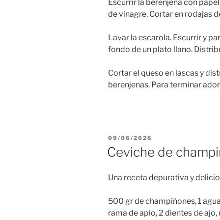
Escurrir la berenjena con pape
de vinagre. Cortar en rodajas 
Lavar la escarola. Escurrir y par
fondo de un plato llano. Distri
Cortar el queso en lascas y dist
berenjenas. Para terminar adorn
PUBLICADO
09/06/2026
EL
Ceviche de champi
Una receta depurativa y delicio
500 gr de champiñones, 1 aguacat
rama de apio, 2 dientes de ajo, 