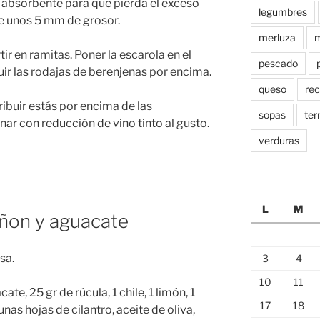
l absorbente para que pierda el exceso
legumbres
de unos 5 mm de grosor.
merluza
m
tir en ramitas. Poner la escarola en el
pescado
buir las rodajas de berenjenas por encima.
queso
rec
ribuir estás por encima de las
sopas
ter
ar con reducción de vino tinto al gusto.
verduras
L
M
ñon y aguacate
sa.
3
4
10
11
e, 25 gr de rúcula, 1 chile, 1 limón, 1
17
18
unas hojas de cilantro, aceite de oliva,