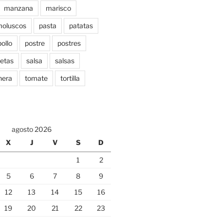
manzana
marisco
oluscos
pasta
patatas
pollo
postre
postres
etas
salsa
salsas
nera
tomate
tortilla
agosto 2026
X
J
V
S
D
1
2
5
6
7
8
9
12
13
14
15
16
19
20
21
22
23