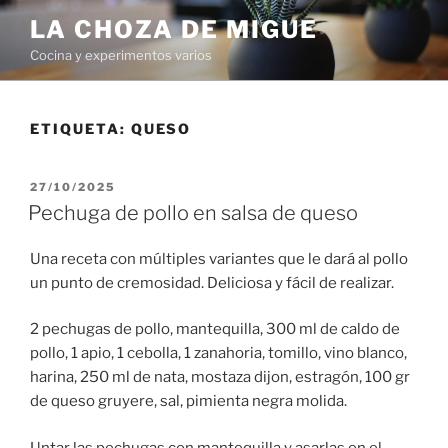
Saltar
LA CHOZA DE MIGUE
al
Cocina y experimentos varios
contenido
ETIQUETA:
QUESO
PUBLICADO
27/10/2025
EL
Pechuga de pollo en salsa de queso
Una receta con múltiples variantes que le dará al pollo
un punto de cremosidad. Deliciosa y fácil de realizar.
2 pechugas de pollo, mantequilla, 300 ml de caldo de
pollo, 1 apio, 1 cebolla, 1 zanahoria, tomillo, vino blanco,
harina, 250 ml de nata, mostaza dijon, estragón, 100 gr
de queso gruyere, sal, pimienta negra molida.
Untar las pechugas con mantequilla y asarlas en el