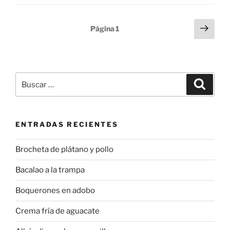
Paginación
Sigu
Página
1
pági
de
entradas
Buscar
Buscar
por:
ENTRADAS RECIENTES
Brocheta de plátano y pollo
Bacalao a la trampa
Boquerones en adobo
Crema fría de aguacate