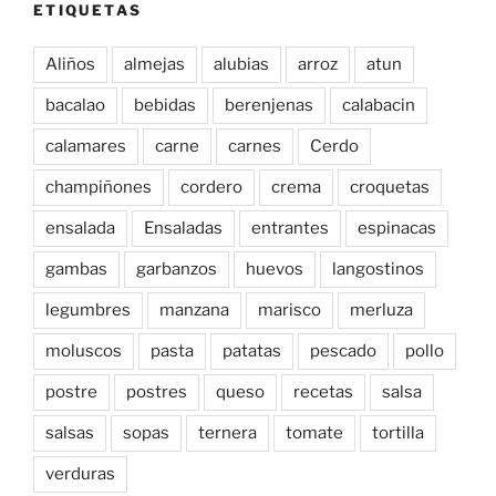
ETIQUETAS
Aliños
almejas
alubias
arroz
atun
bacalao
bebidas
berenjenas
calabacin
calamares
carne
carnes
Cerdo
champiñones
cordero
crema
croquetas
ensalada
Ensaladas
entrantes
espinacas
gambas
garbanzos
huevos
langostinos
legumbres
manzana
marisco
merluza
moluscos
pasta
patatas
pescado
pollo
postre
postres
queso
recetas
salsa
salsas
sopas
ternera
tomate
tortilla
verduras