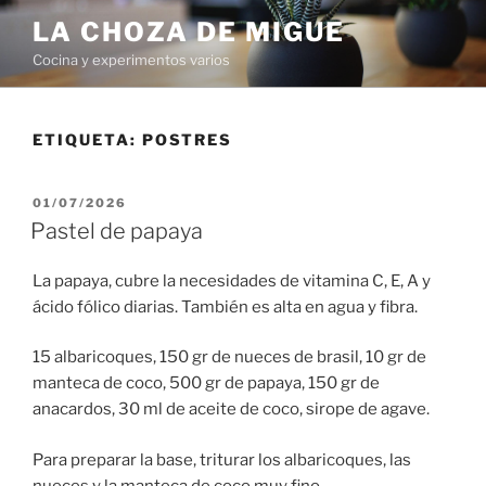
Saltar
LA CHOZA DE MIGUE
al
Cocina y experimentos varios
contenido
ETIQUETA:
POSTRES
PUBLICADO
01/07/2026
EL
Pastel de papaya
La papaya, cubre la necesidades de vitamina C, E, A y
ácido fólico diarias. También es alta en agua y fibra.
15 albaricoques, 150 gr de nueces de brasil, 10 gr de
manteca de coco, 500 gr de papaya, 150 gr de
anacardos, 30 ml de aceite de coco, sirope de agave.
Para preparar la base, triturar los albaricoques, las
nueces y la manteca de coco muy fino.