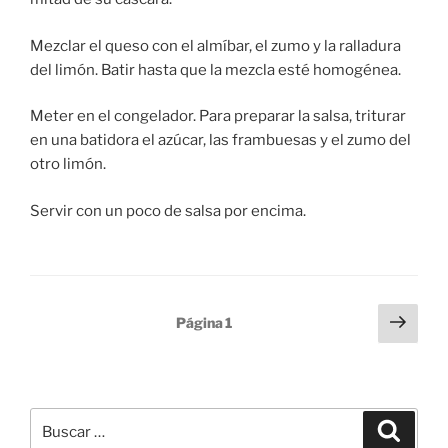
Mezclar el queso con el almíbar, el zumo y la ralladura
del limón. Batir hasta que la mezcla esté homogénea.
Meter en el congelador. Para preparar la salsa, triturar
en una batidora el azúcar, las frambuesas y el zumo del
otro limón.
Servir con un poco de salsa por encima.
Paginación
Sigu
Página
1
pági
de
entradas
Buscar
Buscar
por: