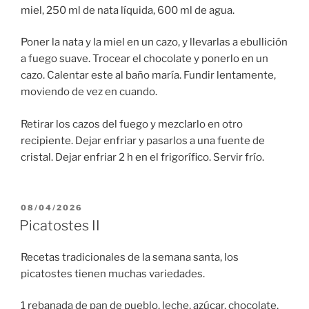
miel, 250 ml de nata líquida, 600 ml de agua.
Poner la nata y la miel en un cazo, y llevarlas a ebullición
a fuego suave. Trocear el chocolate y ponerlo en un
cazo. Calentar este al baño maría. Fundir lentamente,
moviendo de vez en cuando.
Retirar los cazos del fuego y mezclarlo en otro
recipiente. Dejar enfriar y pasarlos a una fuente de
cristal. Dejar enfriar 2 h en el frigorífico. Servir frío.
PUBLICADO
08/04/2026
EL
Picatostes II
Recetas tradicionales de la semana santa, los
picatostes tienen muchas variedades.
1 rebanada de pan de pueblo, leche, azúcar, chocolate,