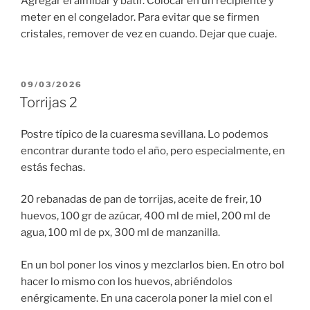
Agregar el almíbar y batir. Colocar en un recipiente y
meter en el congelador. Para evitar que se firmen
cristales, remover de vez en cuando. Dejar que cuaje.
PUBLICADO
09/03/2026
EL
Torrijas 2
Postre típico de la cuaresma sevillana. Lo podemos
encontrar durante todo el año, pero especialmente, en
estás fechas.
20 rebanadas de pan de torrijas, aceite de freir, 10
huevos, 100 gr de azúcar, 400 ml de miel, 200 ml de
agua, 100 ml de px, 300 ml de manzanilla.
En un bol poner los vinos y mezclarlos bien. En otro bol
hacer lo mismo con los huevos, abriéndolos
enérgicamente. En una cacerola poner la miel con el