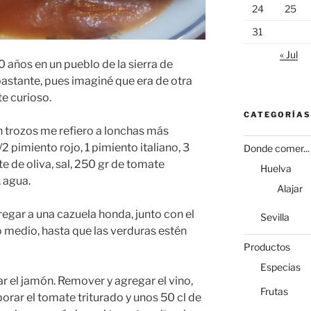
24
25
31
« Jul
 años en un pueblo de la sierra de
bastante, pues imaginé que era de otra
te curioso.
CATEGORÍAS
 trozos me refiero a lonchas más
/2 pimiento rojo, 1 pimiento italiano, 3
Donde comer...
ite de oliva, sal, 250 gr de tomate
Huelva
, agua.
Alajar
gregar a una cazuela honda, junto con el
Sevilla
o medio, hasta que las verduras estén
Productos
Especias
r el jamón. Remover y agregar el vino,
Frutas
orar el tomate triturado y unos 50 cl de