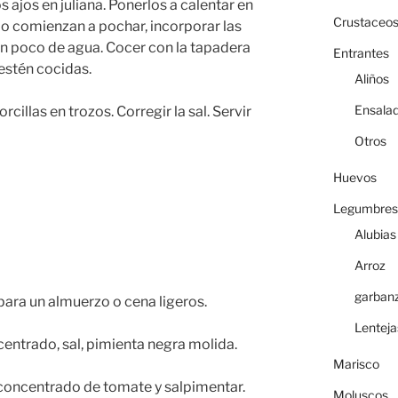
os ajos en juliana. Ponerlos a calentar en
Crustaceo
o comienzan a pochar, incorporar las
 un poco de agua. Cocer con la tapadera
Entrantes
 estén cocidas.
Aliños
Ensala
cillas en trozos. Corregir la sal. Servir
Otros
Huevos
Legumbres
Alubias
Arroz
garban
 para un almuerzo o cena ligeros.
Lenteja
entrado, sal, pimienta negra molida.
Marisco
l concentrado de tomate y salpimentar.
Moluscos