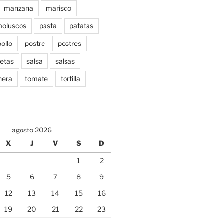
manzana
marisco
oluscos
pasta
patatas
pollo
postre
postres
etas
salsa
salsas
nera
tomate
tortilla
agosto 2026
X
J
V
S
D
1
2
5
6
7
8
9
12
13
14
15
16
19
20
21
22
23