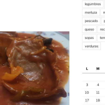
legumbres
merluza
m
pescado
queso
rec
sopas
ter
verduras
L
M
3
4
10
11
17
18