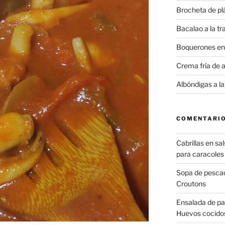
Brocheta de plá
Bacalao a la t
Boquerones en
Crema fría de 
Albóndigas a la
COMENTARIO
Cabrillas en sa
para caracoles
Sopa de pesca
Croutons
Ensalada de pa
Huevos cocido