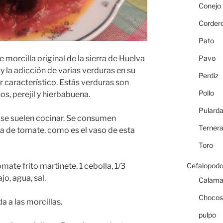
Conejo
Corder
Pato
Pavo
e morcilla original de la sierra de Huelva
 la adicción de varias verduras en su
Perdiz
r característico. Estás verduras son
Pollo
nos, perejil y hierbabuena.
Pulard
s se suelen cocinar. Se consumen
Terner
 de tomate, como es el vaso de esta
Toro
Cefalopod
mate frito martinete, 1 cebolla, 1/3
jo, agua, sal.
Calama
Chocos
a a las morcillas.
pulpo