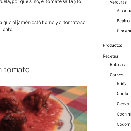
uela, por qué si no, el tomate salta y lo
Verduras
Alcach
Pepino
 que el jamón esté tierno y el tomate se
liente.
Pimien
Productos
Recetas
Bebidas
on tomate
Carnes
Buey
Cerdo
Ciervo
Cochini
Codorn