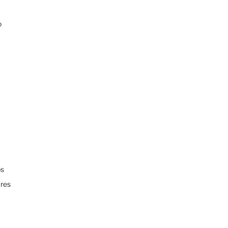
o
a
a
os
res