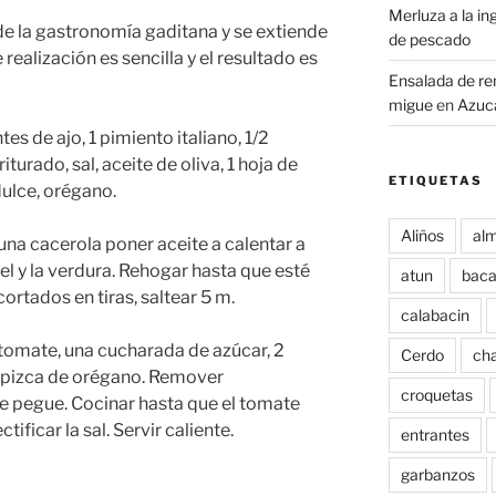
Merluza a la i
de la gastronomía gaditana y se extiende
de pescado
 realización es sencilla y el resultado es
Ensalada de re
migue
en
Azuca
tes de ajo, 1 pimiento italiano, 1/2
turado, sal, aceite de oliva, 1 hoja de
ETIQUETAS
dulce, orégano.
Aliños
alm
 una cacerola poner aceite a calentar a
el y la verdura. Rehogar hasta que esté
atun
baca
rtados en tiras, saltear 5 m.
calabacin
 tomate, una cucharada de azúcar, 2
Cerdo
ch
 pizca de orégano. Remover
croquetas
e pegue. Cocinar hasta que el tomate
tificar la sal. Servir caliente.
entrantes
garbanzos