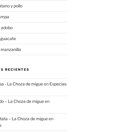
tano y pollo
rampa
 adobo
aguacate
 manzanilla
S RECIENTES
lsa - La Choza de migue
en
Especias
do – La Choza de migue
en
tata – La Choza de migue
en
s