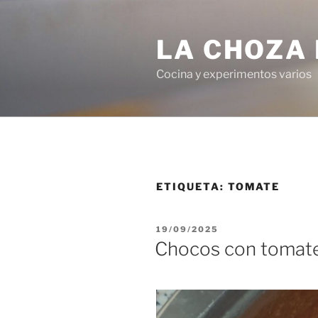
Saltar
al
LA CHOZA 
contenido
Cocina y experimentos varios
ETIQUETA:
TOMATE
PUBLICADO
19/09/2025
EL
Chocos con tomat