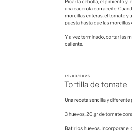
Picar la cebolla, el pimiento y l
una cacerola con aceite. Cuand
morcillas enteras, el tomate y
puesta hasta que las morcillas
Y a vez terminado, cortar las mor
caliente.
PUBLICADO
19/03/2025
EL
Tortilla de tomate
Una receta sencilla y diferente
3 huevos, 20 gr de tomate conc
Batir los huevos. Incorporar e