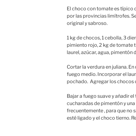
El choco con tomate es típico 
por las provincias limítrofes. Se
original y sabroso.
1 kg de chocos, 1 cebolla, 3 dien
pimiento rojo, 2 kg de tomate tri
laurel, azúcar, agua, pimentón 
Cortar la verdura en juliana. En
fuego medio. Incorporar el laur
pochado. Agregar los chocos co
Bajar a fuego suave y añadir el
cucharadas de pimentón y una
frecuentemente , para que no s
esté ligado y el choco tierno. Rec