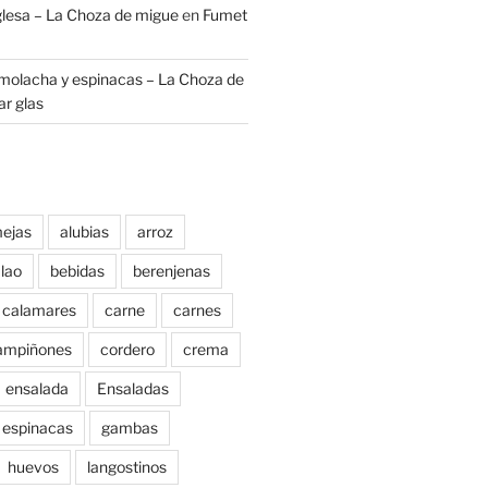
nglesa – La Choza de migue
en
Fumet
molacha y espinacas – La Choza de
r glas
ejas
alubias
arroz
lao
bebidas
berenjenas
calamares
carne
carnes
ampiñones
cordero
crema
ensalada
Ensaladas
espinacas
gambas
huevos
langostinos